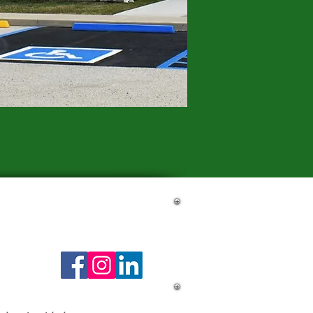
anada
Futaba Industrial Texas Corp.