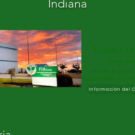
Indiana
Futaba In
3320 S. Kel
Teléfono:
(812)-895
Llame en línea:
(812)-8
Información del 
ria