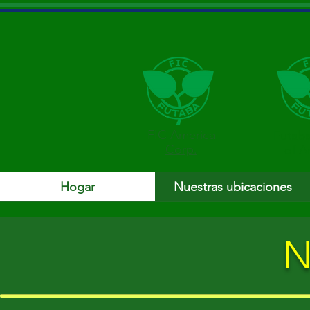
FIC America
Futaba
Corp.
of A
Hogar
Nuestras ubicaciones
N