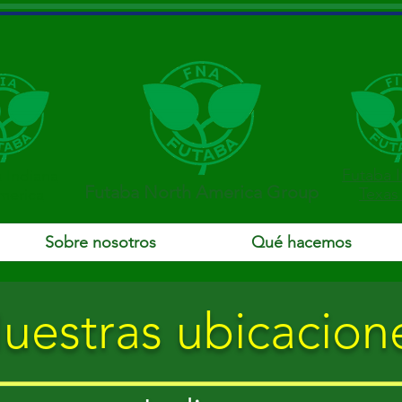
Futaba I
 Indiana
Futaba North America Group
Texas
merica
Sobre nosotros
Qué hacemos
uestras ubicacion