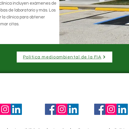
clínica incluyen exámenes de
ebas de laboratorio y más. Los
 la clínica para obtener
amar citas.
Política medioambiental de la FIA
Mantente conectado
ndiana of America
FIC America Corp.
FIO Automotive C